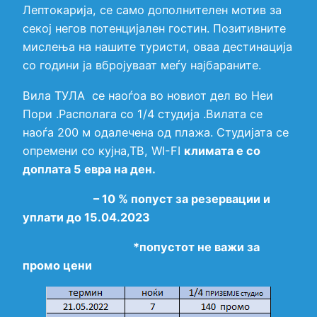
Лептокарија, се само дополнителен мотив за
секој негов потенцијален гостин. Позитивните
мислења на нашите туристи, оваа дестинација
со години ја вбројуваат меѓу најбараните.
Вила ТУЛА се наоѓоa во новиот дел во Неи
Пори .Располага со 1/4 студија .Вилата се
наоѓа 200 м одалечена од плажа. Студијата се
опремени со кујна,ТВ, WI-FI
климата е со
доплата 5 евра на ден.
– 10 % попуст за резервации и
уплати до 15.04.2023
*попустот не важи за
промо цени