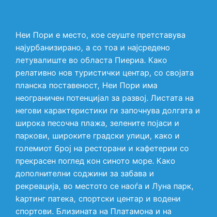
Неи Пори е место, кое сеуште претставува
најурбанизирано, а со тоа и најсредено
летувалиште во областа Пиериа. Како
релативно нов туристички центар, со својата
планска поставеност, Неи Пори има
неограничен потенцијал за развој. Листата на
негови карактеристики ги започнува долгата и
широка песочна плажа, зелените појаси и
паркови, широките градски улици, како и
големиот број на ресторани и кафетерии со
прекрасен поглед кон синото море. Како
дополнителни соджини за забава и
рекреација, во местото се наоѓа и Луна парк,
kартинг патека, спортски центар и водени
спортови. Близината на Платамона и на