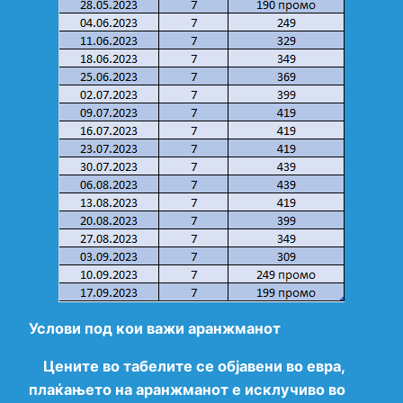
Услови под кои важи аранжманот
Цените во табелите се објавени во евра,
плаќањето на аранжманот е исклучиво во