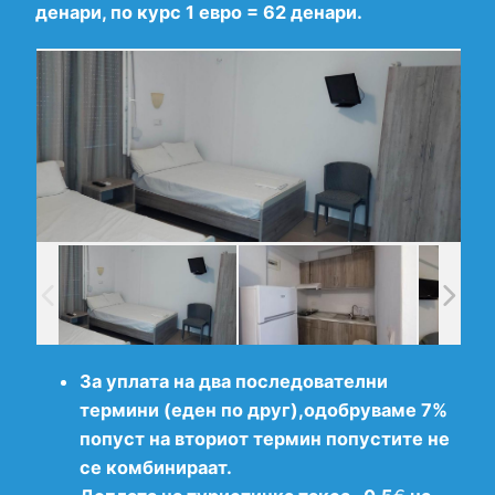
денари, по курс 1 евро = 62 денари.
За уплата на два последователни
термини (еден по друг),одобруваме 7%
попуст на вториот термин попустите не
се комбинираат.