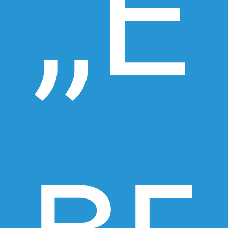
„Е
вг