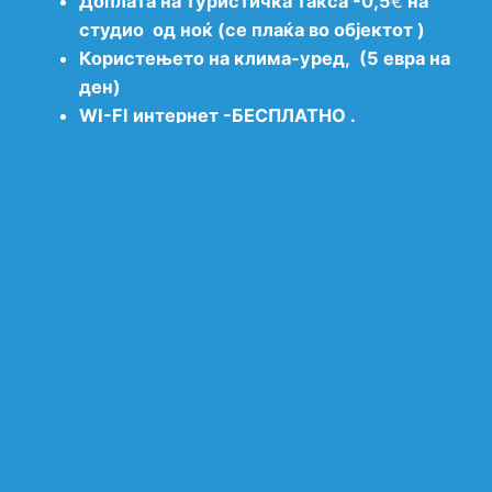
Доплата на туристичка такса -0,5
€
на
студио од ноќ (се плаќа во објектот )
Користењето на клима-уред, (5 евра на
ден)
WI-FI интернет -БЕСПЛАТНО .
Агенцијата организира превоз со
придружник-пратител на групата, до место
кое е најпогодно за застанување и
паркирање на автобусот а цената за истиот
изнесува:
За возрасни 2.780 мкд. (45 евра)
За деца до 12 години 2,170 мкд. (35
евра)
Деца до 2 години бесплатно, без
седиште
Термините во табелите се денови на