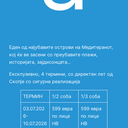
Еден од најубавите острови на Медитеранот,
кој ќе ве засени со преубавите плажи,
историјата, зајдисонцата…
Ексклузивно, 4 термини, со директен лет од
Скопје со сигурна реализација
ТЕРМИН
1/2 соба
1/3 соба
03.07.202
599 евра
599 евра
6-
по лице
по лице
10.07.2026
HB
HB