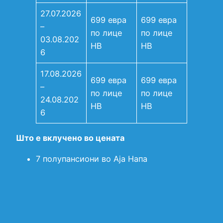
27.07.2026
699 евра
699 евра
–
по лице
по лице
03.08.202
HB
HB
6
17.08.2026
699 евра
699 евра
–
по лице
по лице
24.08.202
HB
HB
6
Што е вклучено во цената
7 полупансиони во Аја Напа
Директен лет на релација Скопје–Ларнака
-Скопје
Аеродромски такси
Мала кабинска торба со димензии