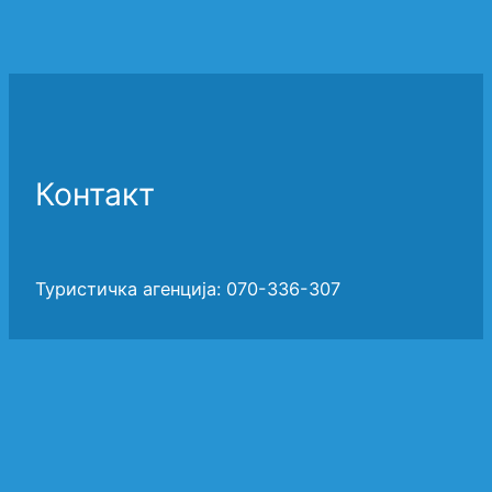
Контакт
Туристичка агенција: 070-336-307
Туристичка агенција: 033-270-765
Автобуска станица – Билетара: 033/272-206
Дирекција: 033/273-551