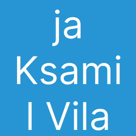
ja
Ksami
l Vila