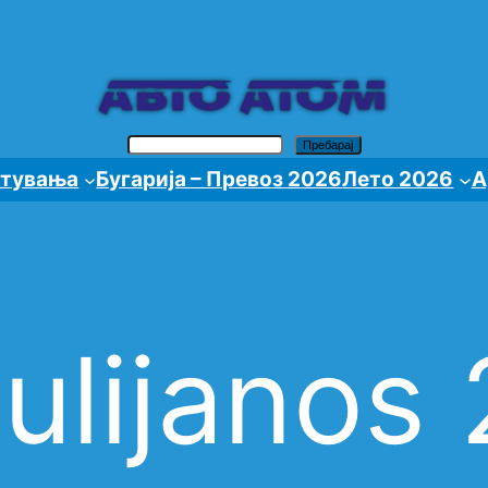
Search
Пребарај
атувања
Бугарија – Превоз 2026
Лето 2026
А
Julijanos