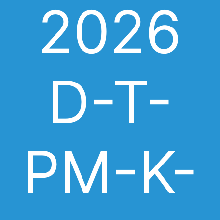
2026
D-T-
PM-K-