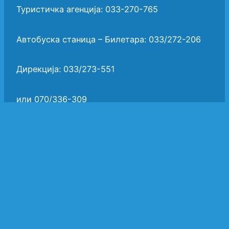
Туристичка агенција: 033-270-765
Автобуска станица – Билетара: 033/272-206
Дирекција: 033/273-551
или 070/336-309
Сметководство: 033/279-552
t_a_avtoatom@yahoo.com