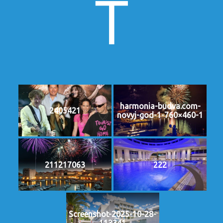
T
harmonia-budva.com-
2405421
novyj-god-1-760×460-1
211217063
222
Screenshot-2025-10-28-