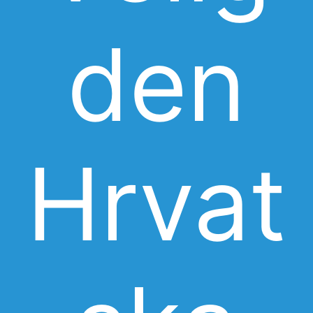
den
Hrvat