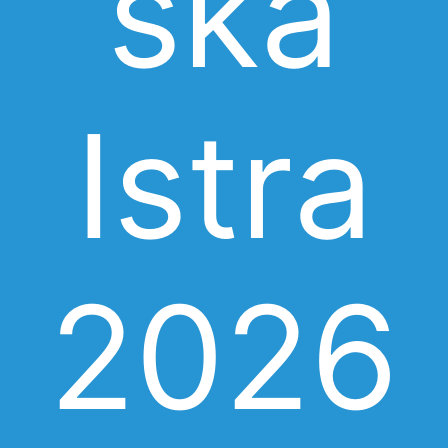
ska
Istra
2026